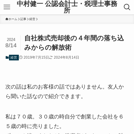
中村健一 公認会計士・税理士事務
所
ホーム
記事
経営
自社株式売却後の４年間の落ち込
2024
8/14
みからの解放術
2019年7月15日
2024年8月14日
経営
次の話は私のお客様の話ではありません。友人か
ら聞いた話なので紹介できます。
私は７０歳。３０歳の時自分で創業した会社を６
５歳の時に売りました。